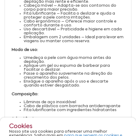
depilação mais rente e eficiente.
Cabeça móvel – Adapta-se aos contornos do
corpo para maior precisão.
Fita lubrificante – Facilita o deslizar e ajuda a
proteger a pele contra irritações.
Cabo ergonômico – Oferece maior controle e
conforto durante o uso.
Uso descartável – Praticidade e higiene em cada
aplicação.
Embalagem com 2 unidades – Ideal para levar em
viagens ou manter como reserva.
Modo de uso:
Umedeça a pele com água morna antes da
depilação.
Aplique um gel ou espuma de barbear para
facilitar o deslizar.
Passe o aparelho suavemente na direção do
crescimento dos pelos.
Enxágue o aparelho após o uso e descarte
quando estiver desgastado.
Composição:
Lâminas de aço inoxidável
Cabo de plástico com borracha antiderrapante
Fita lubrificante com ingredientes hidratantes
Advertências:
Cookies
Uso externo.
Manter fora do alcance de crianças.
Nosso site usa cookies para oferecer uma melhor
Não utilizar em áreas irritadas ou lesionadas.
experiência. Saiba mais em
para que servem os cookies e