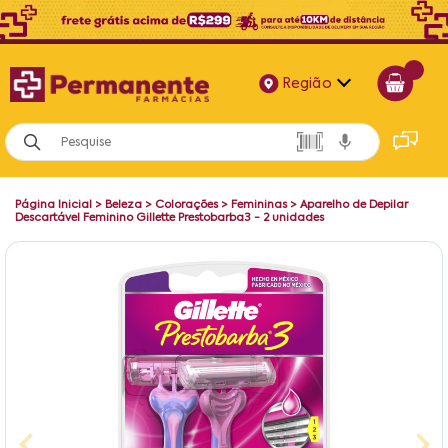
Região
Alagoas
Bahia
Página Inicial
>
Beleza
>
Colorações
>
Femininas
>
Aparelho de Depilar
Paraíba
Descartável Feminino Gillette Prestobarba3 - 2 unidades
Pernambuco