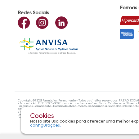
Formas
Redes Sociais
Copyright ©? 2021 Farmácias Permanente - Todos os direitos reservados. RAZÃO SOCIA
- Maceió - AL| CEP:57.051-000 Farmacêutica Responsável: Maria Cristiene de Oliveira A
Farmácias Permanente | Horário de Atendimento: De Segunda à Sexta das 8h00 às 17h
site não devem ser utilizadas para automedicação e, de forma alguma, substituem as
diagnosticar problemas de saúde e prescrever o tratamento adequado. Se os sintoma
tecnologias mais avançadas de proteção de dados, para que você possa realizar suas
Cookies
Farmácias Permanente. Todos os pedidos efetuados estão sujeitos à confirmação da d
Nosso site usa cookies para oferecer uma melhor exp
configurações.