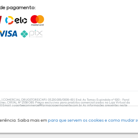
 de pagamento:
L | COMERCIAL DRUGSTORE|CNPJ: 05.230.009/0009-60 | End: Av. Tomas Espindola nº 630 - Farol
lves, CRF/AL Nº 2558 OBS: Preços exclusivos para produtos comercializados na Loja Virtual da
30 Email:
suporteecommerce@farmaciapermanente.com.br
. As informações presentes neste
 orientações de um profissional da área médica. Apenas o médico está capacitado para
s persistirem, um médico deve ser consultado. A Farmácia Permanente trabalha com as
 compras com tranquilidade. A privacidade e a segurança dos clientes são compromissos da
isponibilidade de produto em nosso estoque.
eriência. Saiba mais em
para que servem os cookies e como mudar s