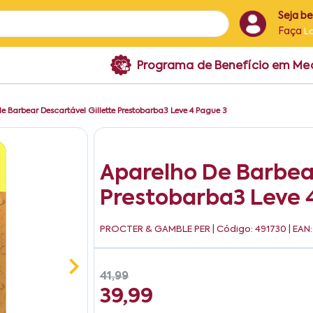
Seja b
Faça
L
Programa de Benefício em M
e Barbear Descartável Gillette Prestobarba3 Leve 4 Pague 3
Aparelho De Barbear
Prestobarba3 Leve 
PROCTER & GAMBLE PER
| Código: 491730 | EA
41,99
39,99