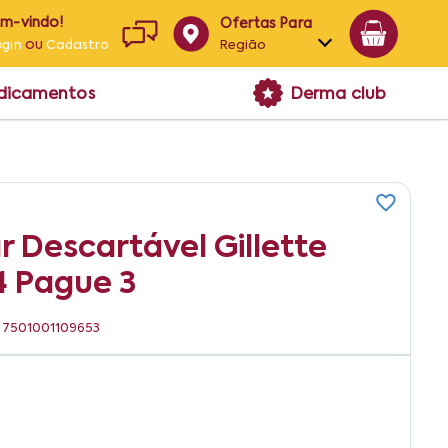
em-vindo!
Ofertas Para
ou
Região
ogin
Cadastro
Alagoas
edicamentos
Derma club
Bahia
Paraíba
Pernambuco
 Descartável Gillette
4 Pague 3
N: 7501001109653