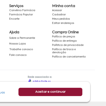
Serviços
Minha conta
Convênio Farmácia
Acessar
Farmácia Popular
Cadastrar
Encarte
Meus pedidos
Editar endereços
Ajuda
Compra Online
Política de preços
Sobre a Permanente
Política de entrega
Nossas Lojas
Polítitca de privacidade
Política de troca e
Trabalhe conosco
devolução
Fale conosco
Política de cancelamento
Rede associada a:
Aceitar e continuar
uas