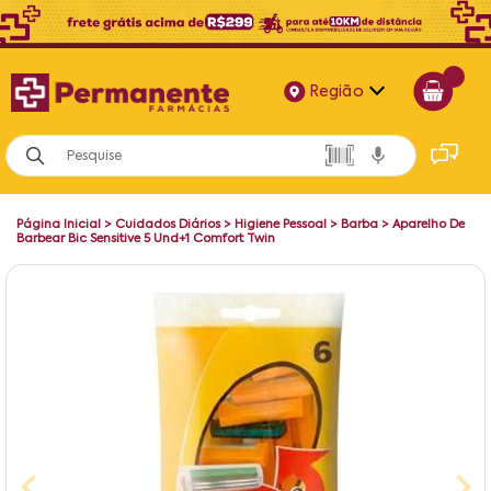
Região
Alagoas
Bahia
Página Inicial
>
Cuidados Diários
>
Higiene Pessoal
>
Barba
>
Aparelho De
Paraíba
Barbear Bic Sensitive 5 Und+1 Comfort Twin
Pernambuco