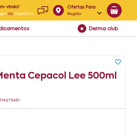
em-vindo!
Ofertas Para
ou
Região
ogin
Cadastro
Alagoas
edicamentos
Derma club
Bahia
Paraíba
Pernambuco
 Menta Cepacol Lee 500ml
6714275451