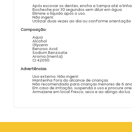
Após escovar os dentes, encha a tampa até a linha 
Bocheche por 30 segundos sem diluir em água.
Elimine o líquido após o uso.
Não ingerir.
Utilizar duas vezes ao dia ou conforme orientação
Composição:
Aqua
Alcohol
Glycerin
Benzoic Acid
Sodium Benzoate
Aroma (menta)
CI 42090
Advertências:
Uso externo. Não ingerir.
Mantenha fora do alcance de crianças.
Não recomendado para crianças menores de 6 ano
Em caso de irritação, suspenda o uso e procure or
Armazene em local fresco, seco e ao abrigo da luz.