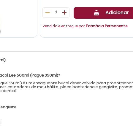
1
Adicionar
Vendido e entregue por
Farmácia Permanente
ml)
pacol Lee 500ml (Pague 350ml)?
gue 350ml) é um enxaguante bucal desenvolvido para proporcionar 
s causadores de mau hálito, placa bacteriana e gengivite, promo
o dental.
gengivite
l