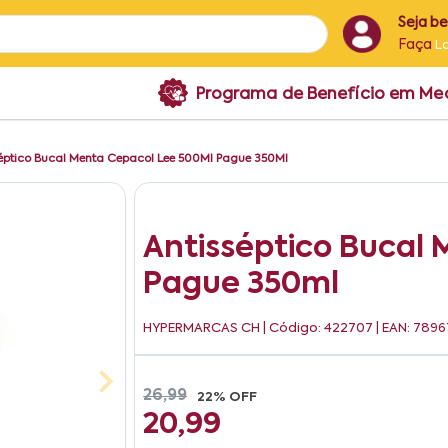
Seja b
Faça
L
Programa de Benefício em M
séptico Bucal Menta Cepacol Lee 500Ml Pague 350Ml
Antisséptico Bucal
Pague 350ml
HYPERMARCAS CH
| Código: 422707 | EAN: 789
26,99
22% OFF
20,99