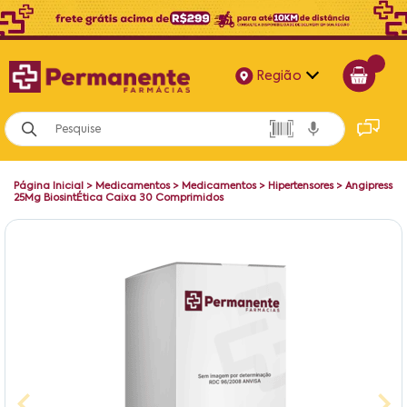
Região
Alagoas
Bahia
Página Inicial
>
Medicamentos
>
Medicamentos
>
Hipertensores
>
Angipress
Paraíba
25Mg BiosintÉtica Caixa 30 Comprimidos
Pernambuco