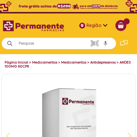
Região
Alagoas
Bahia
Página Inicial
>
Medicamentos
>
Medicamentos
>
Antidepressivos
>
ANDES
Paraíba
100MG 60CPR
Pernambuco