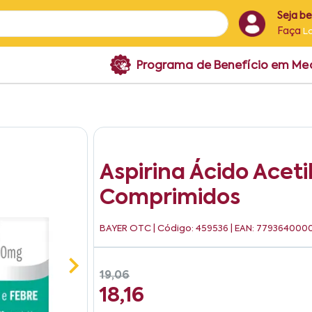
Seja b
Faça
L
Programa de Benefício em M
Aspirina Ácido Aceti
Comprimidos
BAYER OTC
| Código: 459536 | EAN: 779364000
19,06
18,16