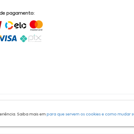
 de pagamento:
L | COMERCIAL DRUGSTORE|CNPJ: 05.230.009/0009-60 | End: Av. Tomas Espindola nº 630 - Farol
lves, CRF/AL Nº 2558 OBS: Preços exclusivos para produtos comercializados na Loja Virtual da
30 Email:
suporteecommerce@farmaciapermanente.com.br
. As informações presentes neste
 orientações de um profissional da área médica. Apenas o médico está capacitado para
s persistirem, um médico deve ser consultado. A Farmácia Permanente trabalha com as
eriência. Saiba mais em
para que servem os cookies e como mudar s
 compras com tranquilidade. A privacidade e a segurança dos clientes são compromissos da
isponibilidade de produto em nosso estoque.