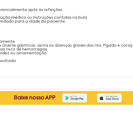
rencialmente após as refeições.
ação médica ou instruções contidas na bula.
mendado para a idade do paciente.
tamente.
e úlceras gástricas, asma ou doenças graves dos rins, fígado e coraç
ao risco de hemorragias.
avidez ou amamentação.
nsultado.
Baixe nosso APP