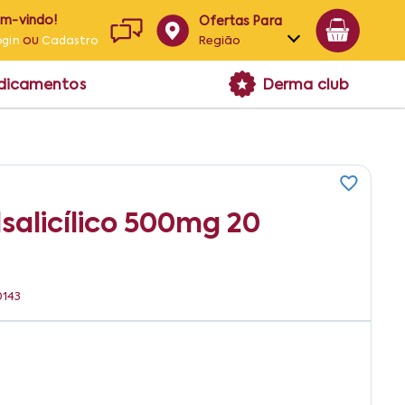
em-vindo!
Ofertas Para
ou
Região
ogin
Cadastro
Alagoas
edicamentos
Derma club
Bahia
Paraíba
Pernambuco
lsalicílico 500mg 20
0143