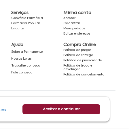
Serviços
Minha conta
Convênio Farmácia
Acessar
Farmácia Popular
Cadastrar
Encarte
Meus pedidos
Editar endereços
Ajuda
Compra Online
Política de preços
Sobre a Permanente
Política de entrega
Nossas Lojas
Polítitca de privacidade
Política de troca e
Trabalhe conosco
devolução
Fale conosco
Política de cancelamento
Rede associada a:
Aceitar e continuar
uas