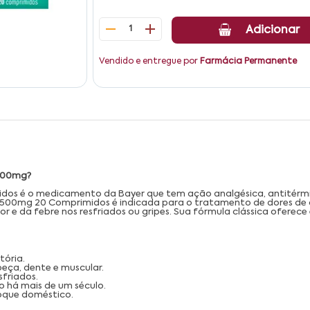
1
Adicionar
Vendido e entregue por
Farmácia Permanente
 500mg?
midos é o medicamento da Bayer que tem ação analgésica, antitérmic
ílico 500mg 20 Comprimidos é indicada para o tratamento de dores de
a dor e da febre nos resfriados ou gripes. Sua fórmula clássica ofere
tória.
beça, dente e muscular.
sfriados.
 há mais de um século.
oque doméstico.