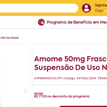
Seja b
Faça
L
Programa de Benefício em M
 De Uso Nasal
Amome 50mg Frasco
Suspensão De Uso N
HYPERMARCAS PP
| Código: 547422 | EAN: 789
R$ 77,93
R$ 77,93
no desconto do programa