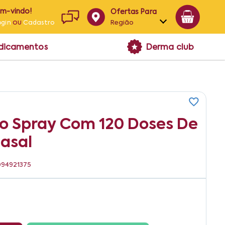
em-vindo!
Ofertas Para
ou
Região
ogin
Cadastro
Alagoas
edicamentos
Derma club
Bahia
Paraíba
Pernambuco
 Spray Com 120 Doses De
asal
6094921375