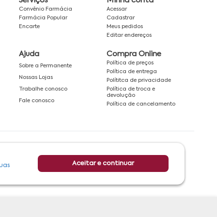
Serviços
Minha conta
Convênio Farmácia
Acessar
Farmácia Popular
Cadastrar
Encarte
Meus pedidos
Editar endereços
Ajuda
Compra Online
Política de preços
Sobre a Permanente
Política de entrega
Nossas Lojas
Polítitca de privacidade
Política de troca e
Trabalhe conosco
devolução
Fale conosco
Política de cancelamento
Rede associada a:
Aceitar e continuar
uas