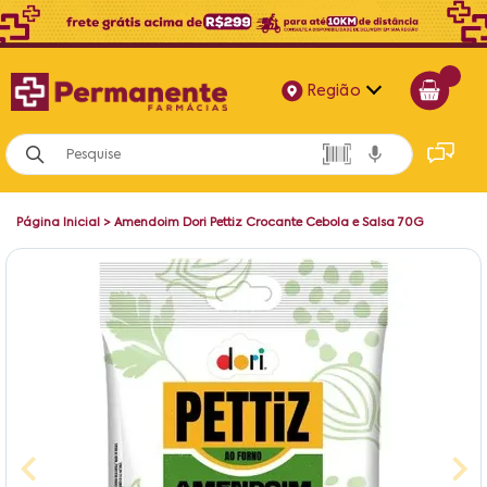
Região
Alagoas
Bahia
Página Inicial
>
Amendoim Dori Pettiz Crocante Cebola e Salsa 70G
Paraíba
Pernambuco