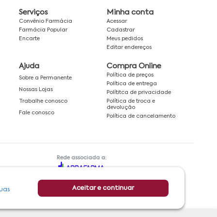
Serviços
Minha conta
Convênio Farmácia
Acessar
Farmácia Popular
Cadastrar
Encarte
Meus pedidos
Editar endereços
Ajuda
Compra Online
Política de preços
Sobre a Permanente
Política de entrega
Nossas Lojas
Polítitca de privacidade
Política de troca e
Trabalhe conosco
devolução
Fale conosco
Política de cancelamento
Rede associada a:
Aceitar e continuar
uas