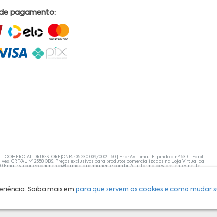
 de pagamento:
L | COMERCIAL DRUGSTORE|CNPJ: 05.230.009/0009-60 | End: Av. Tomas Espindola nº 630 - Farol
lves, CRF/AL Nº 2558 OBS: Preços exclusivos para produtos comercializados na Loja Virtual da
30 Email:
suporteecommerce@farmaciapermanente.com.br
. As informações presentes neste
 orientações de um profissional da área médica. Apenas o médico está capacitado para
s persistirem, um médico deve ser consultado. A Farmácia Permanente trabalha com as
 compras com tranquilidade. A privacidade e a segurança dos clientes são compromissos da
isponibilidade de produto em nosso estoque.
eriência. Saiba mais em
para que servem os cookies e como mudar s