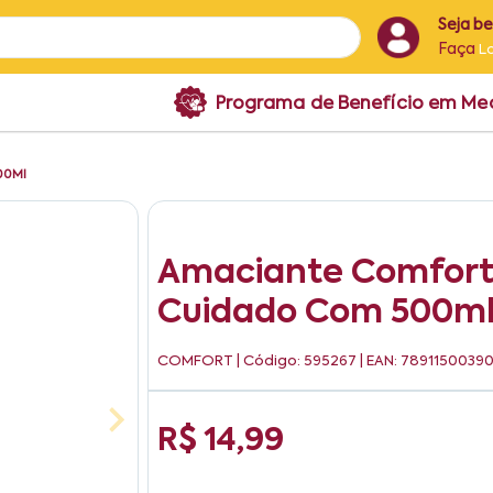
Seja b
Faça
L
Programa de Benefício em M
00Ml
Amaciante Comfort
Cuidado Com 500m
COMFORT
| Código: 595267 | EAN: 7891150039
R$ 14,99