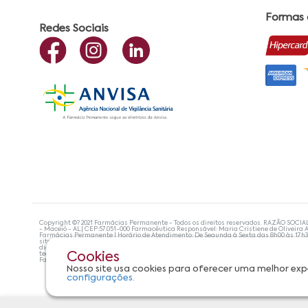
Formas
Redes Sociais
Copyright ©? 2021 Farmácias Permanente - Todos os direitos reservados. RAZÃO SOCIA
- Maceió - AL| CEP:57.051-000 Farmacêutica Responsável: Maria Cristiene de Oliveira A
Farmácias Permanente | Horário de Atendimento: De Segunda à Sexta das 8h00 às 17h
site não devem ser utilizadas para automedicação e, de forma alguma, substituem as
diagnosticar problemas de saúde e prescrever o tratamento adequado. Se os sintoma
tecnologias mais avançadas de proteção de dados, para que você possa realizar suas
Cookies
Farmácias Permanente. Todos os pedidos efetuados estão sujeitos à confirmação da d
Nosso site usa cookies para oferecer uma melhor exp
configurações.