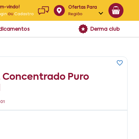
em-vindo!
Ofertas Para
ou
Região
ogin
Cadastro
Alagoas
edicamentos
Derma club
Bahia
Paraíba
Pernambuco
 Concentrado Puro
l
001