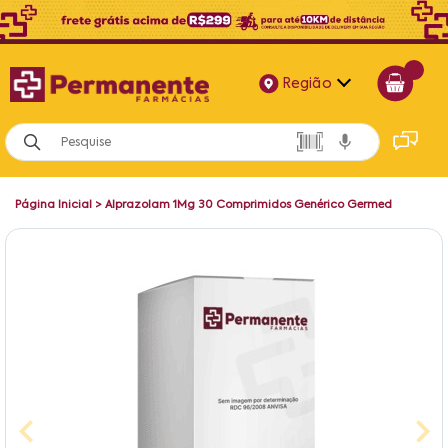
Região
Alagoas
Bahia
Página Inicial
>
Alprazolam 1Mg 30 Comprimidos Genérico Germed
Paraíba
Pernambuco