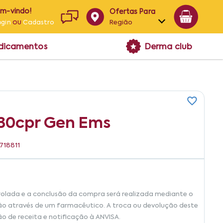
em-vindo!
Ofertas Para
ou
Região
ogin
Cadastro
Alagoas
edicamentos
Derma club
Bahia
Paraíba
Pernambuco
 30cpr Gen Ems
4718811
rolada e a conclusão da compra será realizada mediante o
ão através de um farmacêutico. A troca ou devolução deste
ão de receita e notificação à ANVISA.