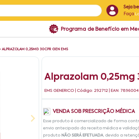
Seja b
Faça
L
Programa de Benefício em M
>
ALPRAZOLAM 0,25MG 30CPR GEN EMS
Alprazolam 0,25mg
EMS GENERICO
| Código: 292712 | EAN: 789600
VENDA SOB PRESCRIÇÃO MÉDICA
Esse produto é comercializado de forma cont
envio antecipado da receita médica e validaç
produto
NÃO SERÁ EFETUADA
, devido a retenç