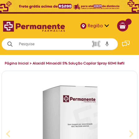
Região
Alagoas
Bahia
Página Inicial
>
Aloxidil Minoxidil 5% Solução Capilar Spray 60Ml Refil
Paraíba
Pernambuco