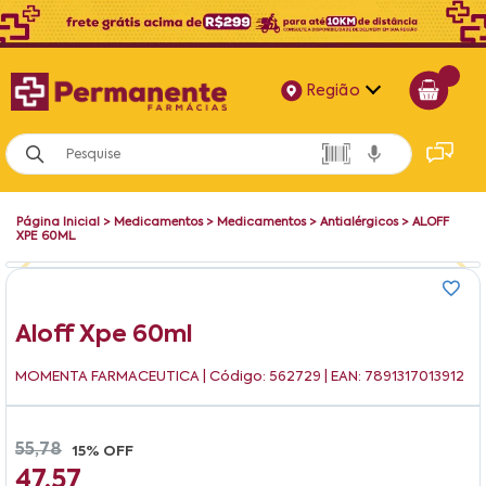
Região
Alagoas
Bahia
Página Inicial
>
Medicamentos
>
Medicamentos
>
Antialérgicos
>
ALOFF
Paraíba
XPE 60ML
Pernambuco
Aloff Xpe 60ml
MOMENTA FARMACEUTICA
| Código: 562729 | EAN: 7891317013912
55,78
15% OFF
47,57