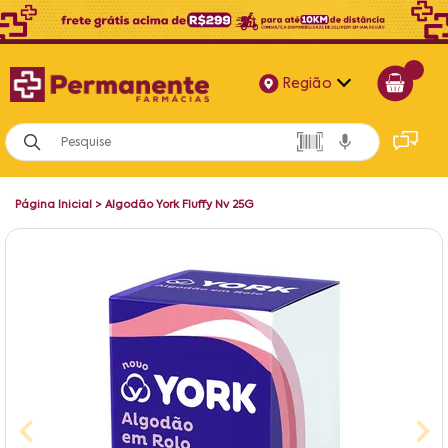
Região
Alagoas
Bahia
Página Inicial
>
Algodão York Fluffy Nv 25G
Paraíba
Pernambuco