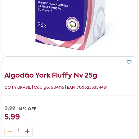
Algodão York Fluffy Nv 25g
COTY BRASIL
| Código: 584115 | EAN: 7896235354451
6,99
14% OFF
5,99
1