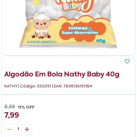
Algodão Em Bola Nathy Baby 40g
NATHY
| Código: 592091 | EAN: 7898136151184
8,99
11% OFF
7,99
1