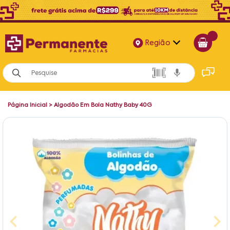
Região
Alagoas
Bahia
Página Inicial
>
Algodão Em Bola Nathy Baby 40G
Paraíba
Pernambuco