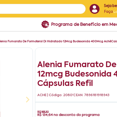
Seja b
Faça
L
Programa de Benefício em M
lenia Fumarato De Formoterol Di Hidratado 12Mcg Budesonida 400Mcg AchêCaix
Alenia Fumarato De
12mcg Budesonida 
Cápsulas Refil
ACHE
| Código: 20801 | EAN: 7896181918943
R$ 168,30
R$ 134,64
no desconto do programa