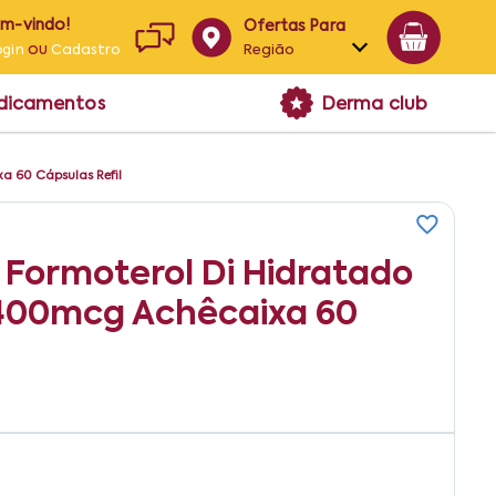
em-vindo!
Ofertas Para
ou
Região
ogin
Cadastro
Alagoas
edicamentos
Derma club
Bahia
Paraíba
a 60 Cápsulas Refil
Pernambuco
 Formoterol Di Hidratado
400mcg Achêcaixa 60