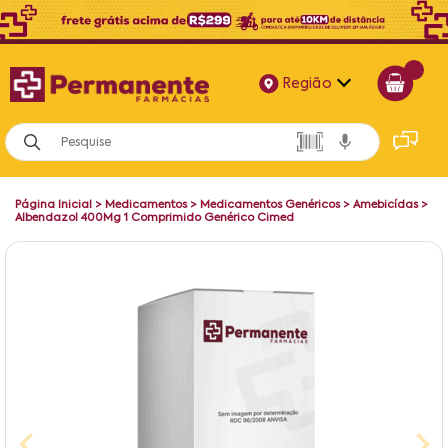
Região
Alagoas
Bahia
Página Inicial
>
Medicamentos
>
Medicamentos Genéricos
>
Amebicídas
>
Paraíba
Albendazol 400Mg 1 Comprimido Genérico Cimed
Pernambuco