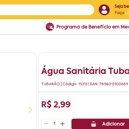
Seja b
Faça
L
Programa de Benefício em M
Água Sanitária Tuba
TUBARÃO
| Código: 15313 | EAN: 7896013100669
R$ 2,99
1
Adicionar