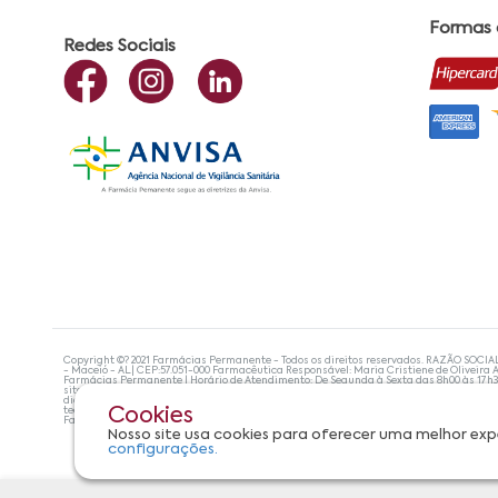
Formas
Redes Sociais
Copyright ©? 2021 Farmácias Permanente - Todos os direitos reservados. RAZÃO SOCIA
- Maceió - AL| CEP:57.051-000 Farmacêutica Responsável: Maria Cristiene de Oliveira A
Farmácias Permanente | Horário de Atendimento: De Segunda à Sexta das 8h00 às 17h
site não devem ser utilizadas para automedicação e, de forma alguma, substituem as
diagnosticar problemas de saúde e prescrever o tratamento adequado. Se os sintoma
tecnologias mais avançadas de proteção de dados, para que você possa realizar suas
Cookies
Farmácias Permanente. Todos os pedidos efetuados estão sujeitos à confirmação da d
Nosso site usa cookies para oferecer uma melhor exp
configurações.