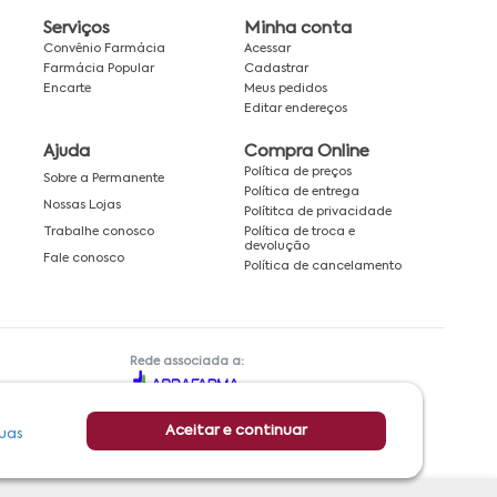
Serviços
Minha conta
Convênio Farmácia
Acessar
Farmácia Popular
Cadastrar
Encarte
Meus pedidos
Editar endereços
Ajuda
Compra Online
Política de preços
Sobre a Permanente
Política de entrega
Nossas Lojas
Polítitca de privacidade
Política de troca e
Trabalhe conosco
devolução
Fale conosco
Política de cancelamento
Rede associada a:
Aceitar e continuar
uas