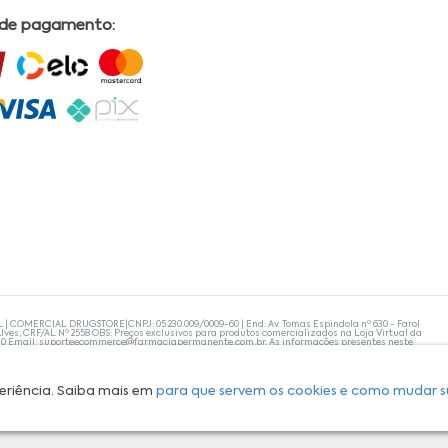
 de pagamento:
L | COMERCIAL DRUGSTORE|CNPJ: 05.230.009/0009-60 | End: Av. Tomas Espindola nº 630 - Farol
lves, CRF/AL Nº 2558 OBS: Preços exclusivos para produtos comercializados na Loja Virtual da
30 Email:
suporteecommerce@farmaciapermanente.com.br
. As informações presentes neste
 orientações de um profissional da área médica. Apenas o médico está capacitado para
s persistirem, um médico deve ser consultado. A Farmácia Permanente trabalha com as
 compras com tranquilidade. A privacidade e a segurança dos clientes são compromissos da
isponibilidade de produto em nosso estoque.
eriência. Saiba mais em
para que servem os cookies e como mudar s