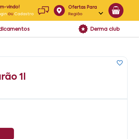
em-vindo!
Ofertas Para
ou
Região
ogin
Cadastro
Alagoas
edicamentos
Derma club
Bahia
Paraíba
Pernambuco
rão 1l