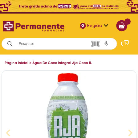
Região
Alagoas
Bahia
Página Inicial
>
Água De Coco Integral Aja Coco 1L
Paraíba
Pernambuco