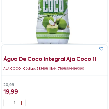
Água De Coco Integral Aja Coco 1l
AJA COCO
| Código: 593498 | EAN: 7898994496090
20,99
19,99
1