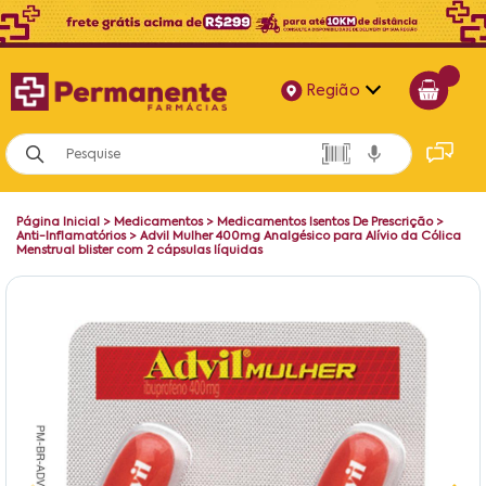
Região
Alagoas
Bahia
Página Inicial
>
Medicamentos
>
Medicamentos Isentos De Prescrição
>
Paraíba
Anti-Inflamatórios
>
Advil Mulher 400mg Analgésico para Alívio da Cólica
Menstrual blister com 2 cápsulas líquidas
Pernambuco