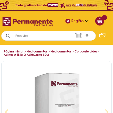
Região
Alagoas
Bahia
Página Inicial
>
Medicamentos
>
Medicamentos
>
Corticosteroides
>
Paraíba
Adinos 0 5Mg G AchêCaixa 30G
Pernambuco