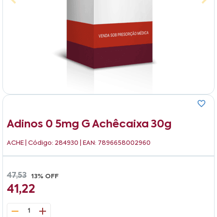
Adinos 0 5mg G Achêcaixa 30g
ACHE
| Código: 284930 | EAN: 7896658002960
47,53
13% OFF
41,22
1