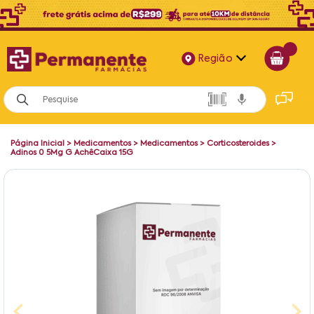
Região
Alagoas
Bahia
Página Inicial
>
Medicamentos
>
Medicamentos
>
Corticosteroides
>
Paraíba
Adinos 0 5Mg G AchêCaixa 15G
Pernambuco