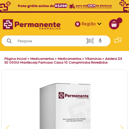
Região
Alagoas
Bahia
Página Inicial
>
Medicamentos
>
Medicamentos
>
Vitaminas
>
Addera D3
Paraíba
50 000Ui Mantecorp Farmasa Caixa 10 Comprimidos Revestidos
Pernambuco