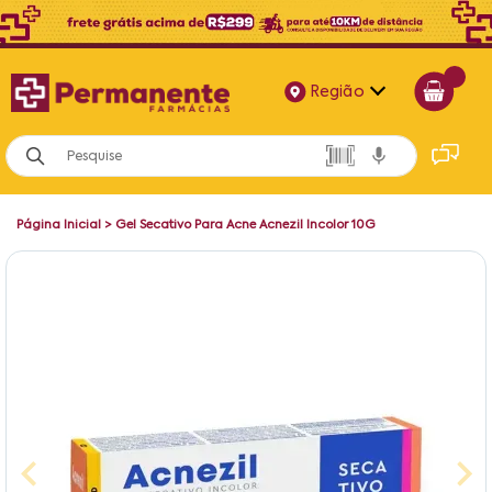
Região
Alagoas
Bahia
Página Inicial
>
Gel Secativo Para Acne Acnezil Incolor 10G
Paraíba
Pernambuco