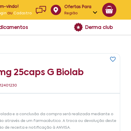
em-vindo!
Ofertas Para
ou
Região
ogin
Cadastro
Alagoas
edicamentos
Derma club
Bahia
Paraíba
Pernambuco
mg 25caps G Biolab
112401230
rolada e a conclusão da compra será realizada mediante o
ão através de um farmacêutico. A troca ou devolução deste
ão de receita e notificação à ANVISA.