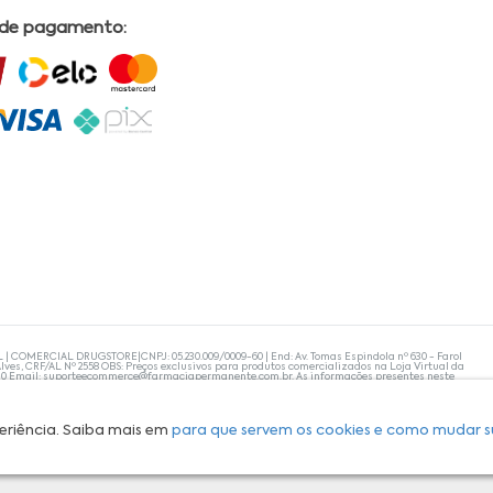
 de pagamento:
L | COMERCIAL DRUGSTORE|CNPJ: 05.230.009/0009-60 | End: Av. Tomas Espindola nº 630 - Farol
lves, CRF/AL Nº 2558 OBS: Preços exclusivos para produtos comercializados na Loja Virtual da
30 Email:
suporteecommerce@farmaciapermanente.com.br
. As informações presentes neste
 orientações de um profissional da área médica. Apenas o médico está capacitado para
s persistirem, um médico deve ser consultado. A Farmácia Permanente trabalha com as
 compras com tranquilidade. A privacidade e a segurança dos clientes são compromissos da
isponibilidade de produto em nosso estoque.
eriência. Saiba mais em
para que servem os cookies e como mudar s