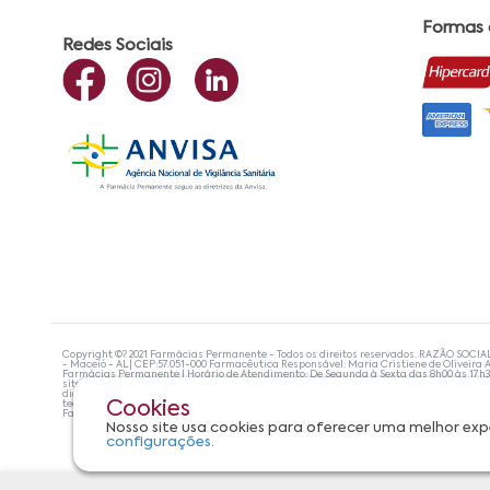
Formas
Redes Sociais
Copyright ©? 2021 Farmácias Permanente - Todos os direitos reservados. RAZÃO SOCIA
- Maceió - AL| CEP:57.051-000 Farmacêutica Responsável: Maria Cristiene de Oliveira A
Farmácias Permanente | Horário de Atendimento: De Segunda à Sexta das 8h00 às 17h
site não devem ser utilizadas para automedicação e, de forma alguma, substituem as
diagnosticar problemas de saúde e prescrever o tratamento adequado. Se os sintoma
tecnologias mais avançadas de proteção de dados, para que você possa realizar suas
Cookies
Farmácias Permanente. Todos os pedidos efetuados estão sujeitos à confirmação da d
Nosso site usa cookies para oferecer uma melhor exp
configurações.