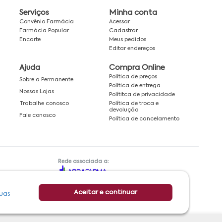
Serviços
Minha conta
Convênio Farmácia
Acessar
Farmácia Popular
Cadastrar
Encarte
Meus pedidos
Editar endereços
Ajuda
Compra Online
Política de preços
Sobre a Permanente
Política de entrega
Nossas Lojas
Polítitca de privacidade
Política de troca e
Trabalhe conosco
devolução
Fale conosco
Política de cancelamento
Rede associada a:
Aceitar e continuar
uas