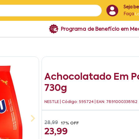
Seja b
Faça
L
Programa de Benefício em M
Achocolatado Em P
730g
NESTLE
| Código: 595724 | EAN: 7891000338162
28,99
17% OFF
23,99