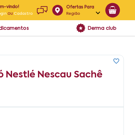
em-vindo!
Ofertas Para
ou
Região
ogin
Cadastro
Alagoas
edicamentos
Derma club
Bahia
Paraíba
Pernambuco
ó Nestlé Nescau Sachê