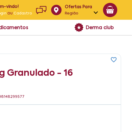
em-vindo!
Ofertas Para
ou
Região
ogin
Cadastro
Alagoas
edicamentos
Derma club
Bahia
Paraíba
Pernambuco
g Granulado - 16
7898148299577