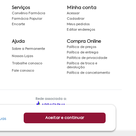
Serviços
Minha conta
Convênio Farmácia
Acessar
Farmácia Popular
Cadastrar
Encarte
Meus pedidos
Editar endereços
Ajuda
Compra Online
Política de preços
Sobre a Permanente
Política de entrega
Nossas Lojas
Polítitca de privacidade
Política de troca e
Trabalhe conosco
devolução
Fale conosco
Política de cancelamento
Rede associada a:
Aceitar e continuar
uas