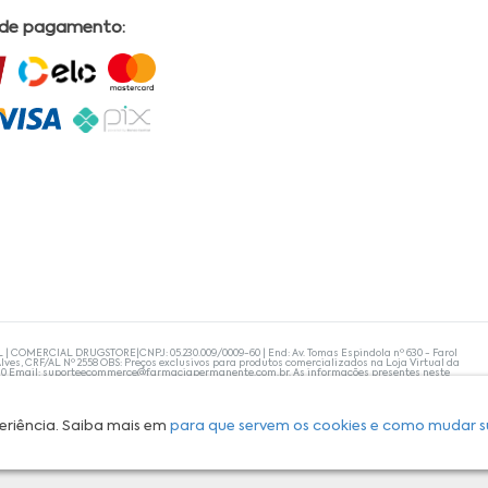
 de pagamento:
L | COMERCIAL DRUGSTORE|CNPJ: 05.230.009/0009-60 | End: Av. Tomas Espindola nº 630 - Farol
lves, CRF/AL Nº 2558 OBS: Preços exclusivos para produtos comercializados na Loja Virtual da
30 Email:
suporteecommerce@farmaciapermanente.com.br
. As informações presentes neste
 orientações de um profissional da área médica. Apenas o médico está capacitado para
s persistirem, um médico deve ser consultado. A Farmácia Permanente trabalha com as
 compras com tranquilidade. A privacidade e a segurança dos clientes são compromissos da
isponibilidade de produto em nosso estoque.
eriência. Saiba mais em
para que servem os cookies e como mudar s