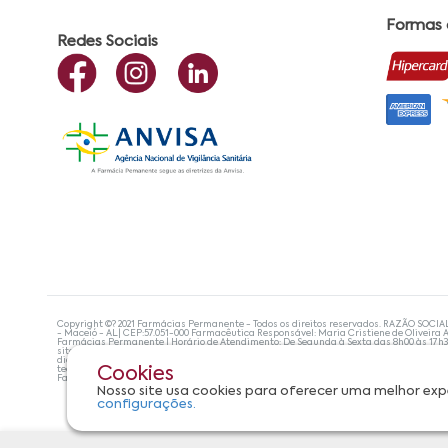
Formas
Redes Sociais
Copyright ©? 2021 Farmácias Permanente - Todos os direitos reservados. RAZÃO SOCIA
- Maceió - AL| CEP:57.051-000 Farmacêutica Responsável: Maria Cristiene de Oliveira A
Farmácias Permanente | Horário de Atendimento: De Segunda à Sexta das 8h00 às 17h
site não devem ser utilizadas para automedicação e, de forma alguma, substituem as
diagnosticar problemas de saúde e prescrever o tratamento adequado. Se os sintoma
tecnologias mais avançadas de proteção de dados, para que você possa realizar suas
Cookies
Farmácias Permanente. Todos os pedidos efetuados estão sujeitos à confirmação da d
Nosso site usa cookies para oferecer uma melhor exp
configurações.