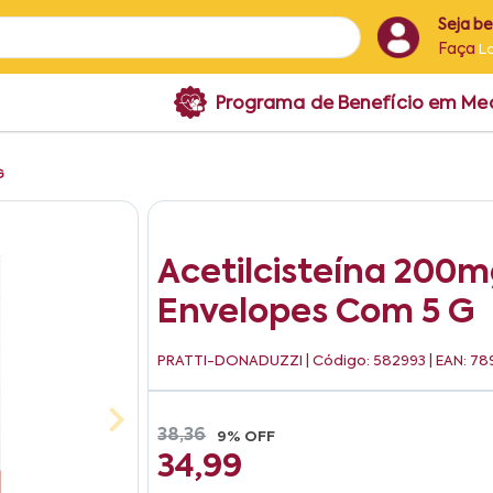
Seja b
Faça
L
Programa de Benefício em M
G
Acetilcisteína 200m
Envelopes Com 5 G
PRATTI-DONADUZZI
| Código: 582993 | EAN: 
38,36
9% OFF
34,99