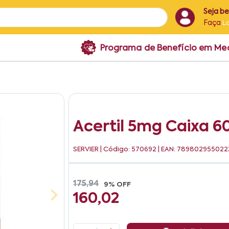
Seja b
Faça
L
Programa de Benefício em M
Acertil 5mg Caixa 
SERVIER
| Código: 570692 | EAN: 789802955022
175,94
9% OFF
160,02