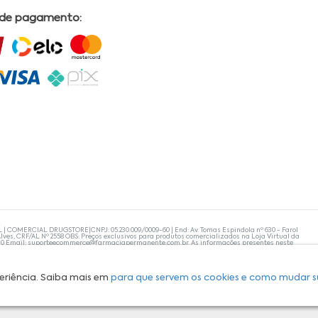
 de pagamento:
L | COMERCIAL DRUGSTORE|CNPJ: 05.230.009/0009-60 | End: Av. Tomas Espindola nº 630 - Farol
lves, CRF/AL Nº 2558 OBS: Preços exclusivos para produtos comercializados na Loja Virtual da
30 Email:
suporteecommerce@farmaciapermanente.com.br
. As informações presentes neste
 orientações de um profissional da área médica. Apenas o médico está capacitado para
s persistirem, um médico deve ser consultado. A Farmácia Permanente trabalha com as
 compras com tranquilidade. A privacidade e a segurança dos clientes são compromissos da
isponibilidade de produto em nosso estoque.
eriência. Saiba mais em
para que servem os cookies e como mudar s