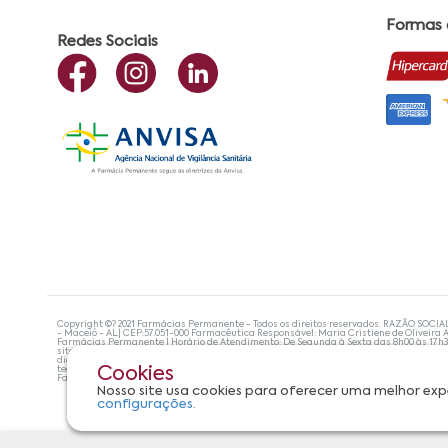
Formas
Redes Sociais
Copyright ©? 2021 Farmácias Permanente - Todos os direitos reservados. RAZÃO SOCIA
- Maceió - AL| CEP:57.051-000 Farmacêutica Responsável: Maria Cristiene de Oliveira A
Farmácias Permanente | Horário de Atendimento: De Segunda à Sexta das 8h00 às 17h
site não devem ser utilizadas para automedicação e, de forma alguma, substituem as
diagnosticar problemas de saúde e prescrever o tratamento adequado. Se os sintoma
tecnologias mais avançadas de proteção de dados, para que você possa realizar suas
Cookies
Farmácias Permanente. Todos os pedidos efetuados estão sujeitos à confirmação da d
Nosso site usa cookies para oferecer uma melhor exp
configurações.