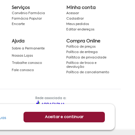
Serviços
Minha conta
Convênio Farmácia
Acessar
Farmácia Popular
Cadastrar
Encarte
Meus pedidos
Editar endereços
Ajuda
Compra Online
Política de preços
Sobre a Permanente
Política de entrega
Nossas Lojas
Polítitca de privacidade
Política de troca e
Trabalhe conosco
devolução
Fale conosco
Política de cancelamento
Rede associada a:
Aceitar e continuar
uas