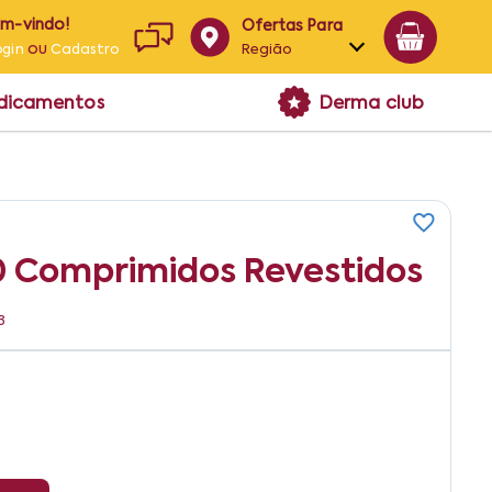
em-vindo!
Ofertas Para
ou
Região
ogin
Cadastro
Alagoas
edicamentos
Derma club
Bahia
Paraíba
Pernambuco
60 Comprimidos Revestidos
3