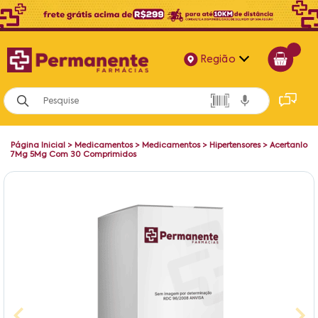
Região
Alagoas
Bahia
Página Inicial
>
Medicamentos
>
Medicamentos
>
Hipertensores
>
Acertanlo
Paraíba
7Mg 5Mg Com 30 Comprimidos
Pernambuco