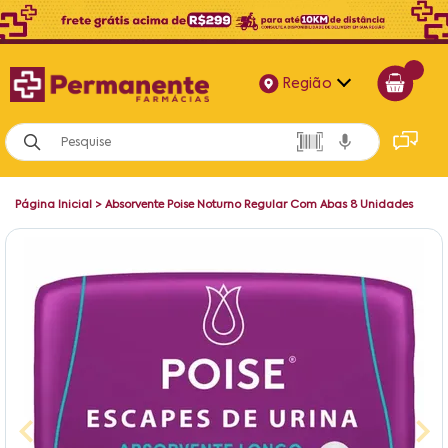
Região
Alagoas
Bahia
Página Inicial
>
Absorvente Poise Noturno Regular Com Abas 8 Unidades
Paraíba
Pernambuco