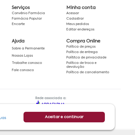
Serviços
Minha conta
Convênio Farmácia
Acessar
Farmácia Popular
Cadastrar
Encarte
Meus pedidos
Editar endereços
Ajuda
Compra Online
Política de preços
Sobre a Permanente
Política de entrega
Nossas Lojas
Polítitca de privacidade
Política de troca e
Trabalhe conosco
devolução
Fale conosco
Política de cancelamento
Rede associada a:
Aceitar e continuar
uas