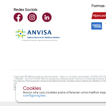
Formas
Redes Sociais
Copyright ©? 2021 Farmácias Permanente - Todos os direitos reservados. RAZÃO SOCIA
- Maceió - AL| CEP:57.051-000 Farmacêutica Responsável: Maria Cristiene de Oliveira A
Farmácias Permanente | Horário de Atendimento: De Segunda à Sexta das 8h00 às 17h
site não devem ser utilizadas para automedicação e, de forma alguma, substituem as
diagnosticar problemas de saúde e prescrever o tratamento adequado. Se os sintoma
tecnologias mais avançadas de proteção de dados, para que você possa realizar suas
Cookies
Farmácias Permanente. Todos os pedidos efetuados estão sujeitos à confirmação da d
Nosso site usa cookies para oferecer uma melhor exp
configurações.