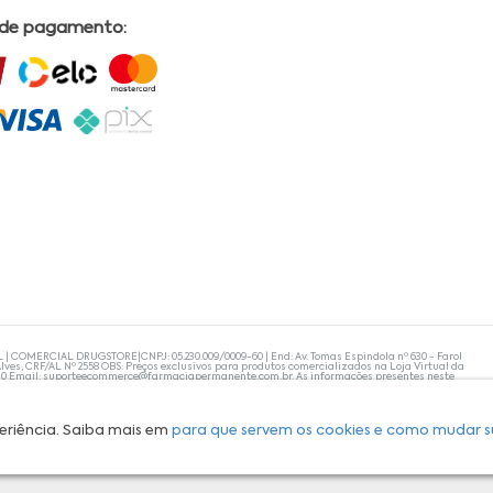
 de pagamento:
L | COMERCIAL DRUGSTORE|CNPJ: 05.230.009/0009-60 | End: Av. Tomas Espindola nº 630 - Farol
lves, CRF/AL Nº 2558 OBS: Preços exclusivos para produtos comercializados na Loja Virtual da
30 Email:
suporteecommerce@farmaciapermanente.com.br
. As informações presentes neste
 orientações de um profissional da área médica. Apenas o médico está capacitado para
s persistirem, um médico deve ser consultado. A Farmácia Permanente trabalha com as
 compras com tranquilidade. A privacidade e a segurança dos clientes são compromissos da
isponibilidade de produto em nosso estoque.
eriência. Saiba mais em
para que servem os cookies e como mudar s