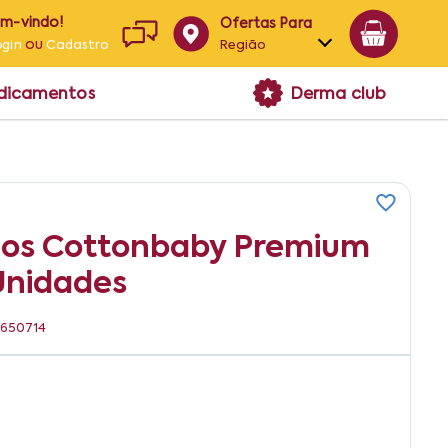
em-vindo!
Ofertas Para
ou
Região
ogin
Cadastro
Alagoas
edicamentos
Derma club
Bahia
Paraíba
Pernambuco
ios Cottonbaby Premium
Unidades
7650714