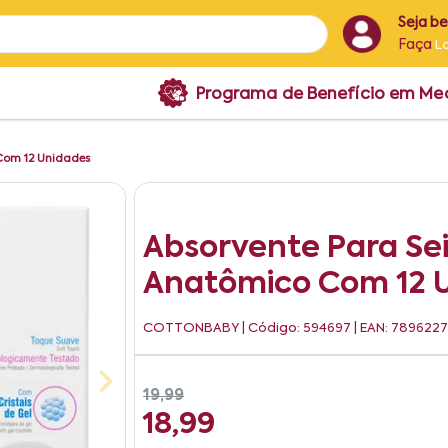
Seja b
Faça
L
Programa de Benefício em M
Com 12 Unidades
Absorvente Para Se
Anatômico Com 12 
COTTONBABY
| Código: 594697 | EAN: 789622
19,99
18,99