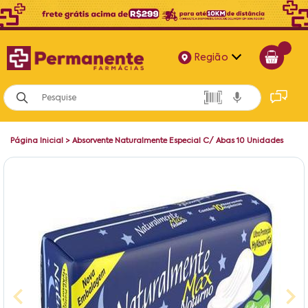
Região
Alagoas
Bahia
Página Inicial
>
Absorvente Naturalmente Especial C/ Abas 10 Unidades
Paraíba
Pernambuco