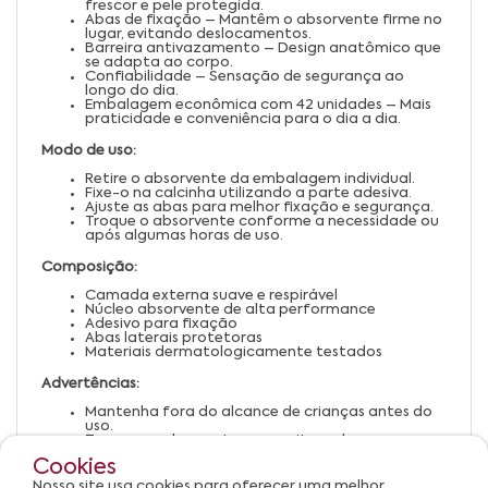
frescor e pele protegida.
Abas de fixação – Mantêm o absorvente firme no
lugar, evitando deslocamentos.
Barreira antivazamento – Design anatômico que
se adapta ao corpo.
Confiabilidade – Sensação de segurança ao
longo do dia.
Embalagem econômica com 42 unidades – Mais
praticidade e conveniência para o dia a dia.
Modo de uso:
Retire o absorvente da embalagem individual.
Fixe-o na calcinha utilizando a parte adesiva.
Ajuste as abas para melhor fixação e segurança.
Troque o absorvente conforme a necessidade ou
após algumas horas de uso.
Composição:
Camada externa suave e respirável
Núcleo absorvente de alta performance
Adesivo para fixação
Abas laterais protetoras
Materiais dermatologicamente testados
Advertências:
Mantenha fora do alcance de crianças antes do
uso.
Troque regularmente para evitar odores e
desconforto.
Cookies
Não descartar no vaso sanitário; utilize lixeira
apropriada.
Nosso site usa cookies para oferecer uma melhor