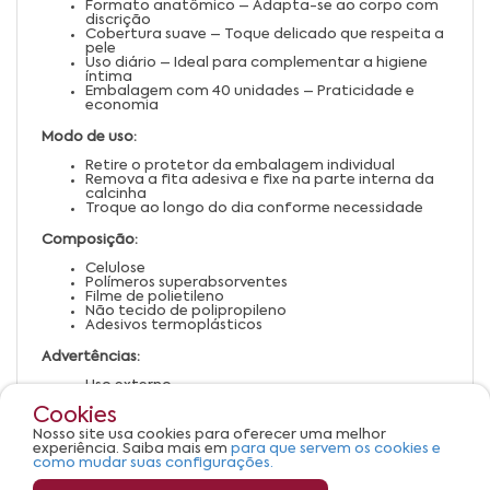
Formato anatômico – Adapta-se ao corpo com
discrição
Cobertura suave – Toque delicado que respeita a
pele
Uso diário – Ideal para complementar a higiene
íntima
Embalagem com 40 unidades – Praticidade e
economia
Modo de uso:
Retire o protetor da embalagem individual
Remova a fita adesiva e fixe na parte interna da
calcinha
Troque ao longo do dia conforme necessidade
Composição:
Celulose
Polímeros superabsorventes
Filme de polietileno
Não tecido de polipropileno
Adesivos termoplásticos
Advertências:
Uso externo
Trocar regularmente para evitar odores e
Cookies
possíveis irritações
Não descartar no vaso sanitário
Nosso site usa cookies para oferecer uma melhor
Mantenha em local seco e arejado
experiência. Saiba mais em
para que servem os cookies e
Mantenha fora do alcance de crianças
como mudar suas configurações.