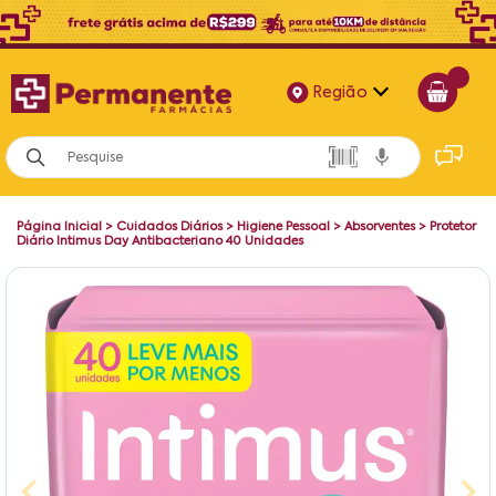
Região
Alagoas
Bahia
Página Inicial
>
Cuidados Diários
>
Higiene Pessoal
>
Absorventes
>
Protetor
Paraíba
Diário Intimus Day Antibacteriano 40 Unidades
Pernambuco