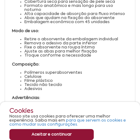
Cobertura seca para sensação de pele seca
Formato anatômico e mais longo para uso
noturno
Alta capacidade de absorção para fluxo intenso
Abas que ajudam na fixação do absorvente
Embalagem econômica com 45 unidades
Modo de uso:
Retire o absorvente da embalagem individual
Remova o adesivo da parte inferior
Fixe o absorvente na roupa íntima
Ajuste as abas para melhor fixação
Troque conforme a necessidade
Composição:
Polímeros superabsorventes
Celulose
Filme plástico
Tecido não tecido
Adesivos
Advertências:
Produto de uso externo
Não descartar no vaso sanitário
Cookies
Manter fora do alcance de crianças
Nosso site usa cookies para oferecer uma melhor
Armazenar em local fresco e seco, ao abrigo da
experiência. Saiba mais em
para que servem os cookies e
luz
como mudar suas configurações.
Aceitar e continuar