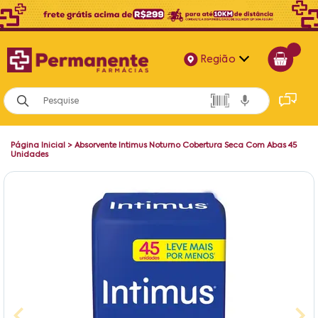
Região
Alagoas
Bahia
Página Inicial
>
Absorvente Intimus Noturno Cobertura Seca Com Abas 45
Paraíba
Unidades
Pernambuco