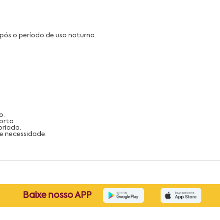
ós o período de uso noturno.
o.
orto.
priada.
 e necessidade.
Baixe nosso APP