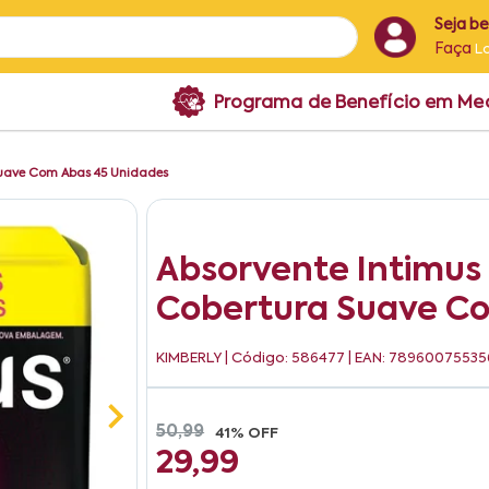
Seja b
Faça
L
Programa de Benefício em M
Suave Com Abas 45 Unidades
Absorvente Intimus
Cobertura Suave C
KIMBERLY
| Código: 586477 | EAN: 78960075535
50,99
41% OFF
29,99