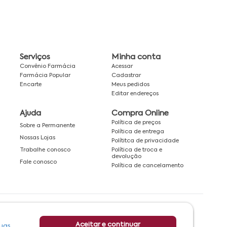
Serviços
Minha conta
Convênio Farmácia
Acessar
Farmácia Popular
Cadastrar
Encarte
Meus pedidos
Editar endereços
Ajuda
Compra Online
Política de preços
Sobre a Permanente
Política de entrega
Nossas Lojas
Polítitca de privacidade
Política de troca e
Trabalhe conosco
devolução
Fale conosco
Política de cancelamento
Rede associada a:
Aceitar e continuar
uas