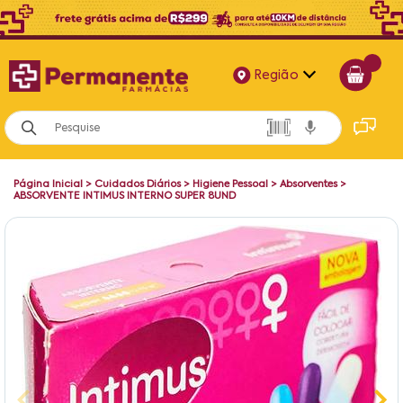
Região
Alagoas
Bahia
Página Inicial
>
Cuidados Diários
>
Higiene Pessoal
>
Absorventes
>
Paraíba
ABSORVENTE INTIMUS INTERNO SUPER 8UND
Pernambuco