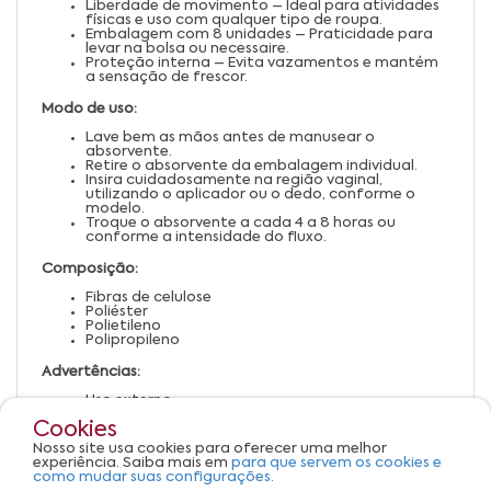
Liberdade de movimento – Ideal para atividades
físicas e uso com qualquer tipo de roupa.
Embalagem com 8 unidades – Praticidade para
levar na bolsa ou necessaire.
Proteção interna – Evita vazamentos e mantém
a sensação de frescor.
Modo de uso:
Lave bem as mãos antes de manusear o
absorvente.
Retire o absorvente da embalagem individual.
Insira cuidadosamente na região vaginal,
utilizando o aplicador ou o dedo, conforme o
modelo.
Troque o absorvente a cada 4 a 8 horas ou
conforme a intensidade do fluxo.
Composição:
Fibras de celulose
Poliéster
Polietileno
Polipropileno
Advertências:
Uso externo.
Não utilizar por mais de 8 horas seguidas.
Cookies
Em caso de desconforto ou irritação, suspenda o
uso e procure orientação médica.
Nosso site usa cookies para oferecer uma melhor
Conservar em local seco e arejado.
experiência. Saiba mais em
para que servem os cookies e
Manter fora do alcance de crianças.
como mudar suas configurações.