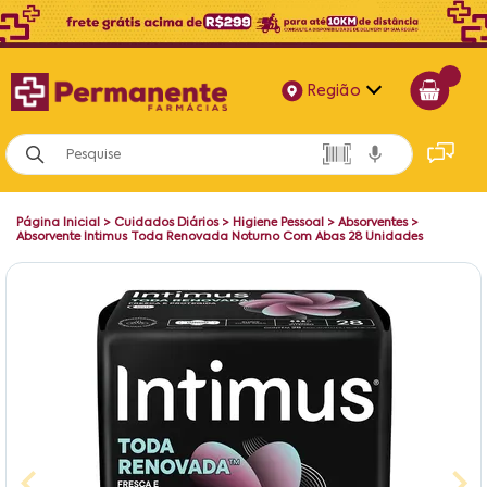
Região
Alagoas
Bahia
Página Inicial
>
Cuidados Diários
>
Higiene Pessoal
>
Absorventes
>
Paraíba
Absorvente Intimus Toda Renovada Noturno Com Abas 28 Unidades
Pernambuco