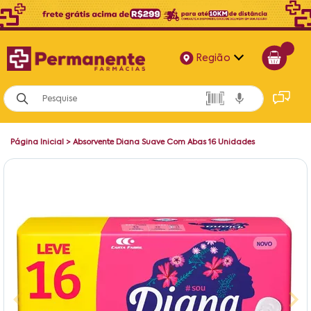
Região
Alagoas
Bahia
Página Inicial
>
Absorvente Diana Suave Com Abas 16 Unidades
Paraíba
Pernambuco