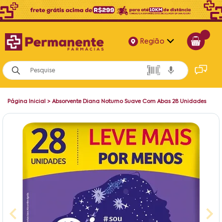
Região
Alagoas
Bahia
Página Inicial
>
Absorvente Diana Noturno Suave Com Abas 28 Unidades
Paraíba
Pernambuco