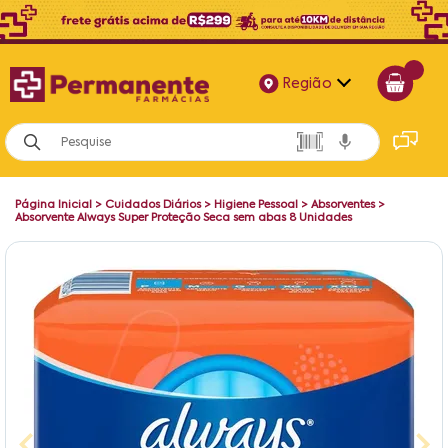
Região
Alagoas
Bahia
Página Inicial
>
Cuidados Diários
>
Higiene Pessoal
>
Absorventes
>
Paraíba
Absorvente Always Super Proteção Seca sem abas 8 Unidades
Pernambuco