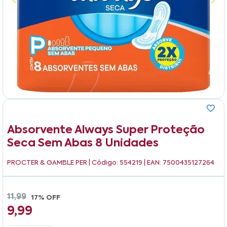
Absorvente Always Super Proteção
Seca Sem Abas 8 Unidades
PROCTER & GAMBLE PER
| Código: 554219 | EAN: 7500435127264
11,99
17% OFF
9,99