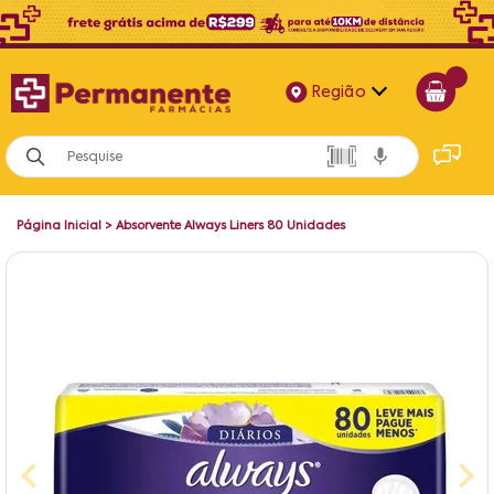
Região
Alagoas
Bahia
Página Inicial
>
Absorvente Always Liners 80 Unidades
Paraíba
Pernambuco