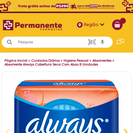
Região
Alagoas
Bahia
Página Inicial
>
Cuidados Diários
>
Higiene Pessoal
>
Absorventes
>
Paraíba
Absorvente Always Cobertura Seca Com Abas 8 Unidades
Pernambuco