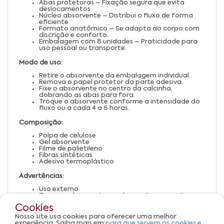
Abas protetoras – Fixação segura que evita
deslocamentos.
Núcleo absorvente – Distribui o fluxo de forma
eficiente.
Formato anatômico – Se adapta ao corpo com
discrição e conforto.
Embalagem com 8 unidades – Praticidade para
uso pessoal ou transporte.
Modo de uso:
Retire o absorvente da embalagem individual.
Remova o papel protetor da parte adesiva.
Fixe o absorvente no centro da calcinha,
dobrando as abas para fora.
Troque o absorvente conforme a intensidade do
fluxo ou a cada 4 a 6 horas.
Composição:
Polpa de celulose
Gel absorvente
Filme de polietileno
Fibras sintéticas
Adesivo termoplástico
Advertências:
Uso externo.
Trocar o absorvente regularmente para evitar
odores e desconfortos.
Cookies
Em caso de irritação, suspenda o uso e procure
orientação médica.
Nosso site usa cookies para oferecer uma melhor
Conservar em local seco e arejado.
experiência. Saiba mais em
para que servem os cookies e