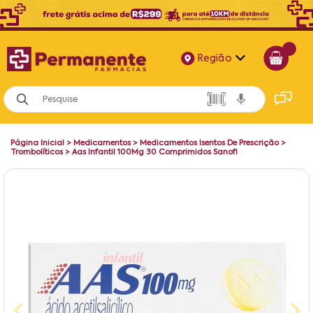
Região
Alagoas
Bahia
Página Inicial
>
Medicamentos
>
Medicamentos Isentos De Prescrição
>
Paraíba
Trombolíticos
>
Aas Infantil 100Mg 30 Comprimidos Sanofi
Pernambuco